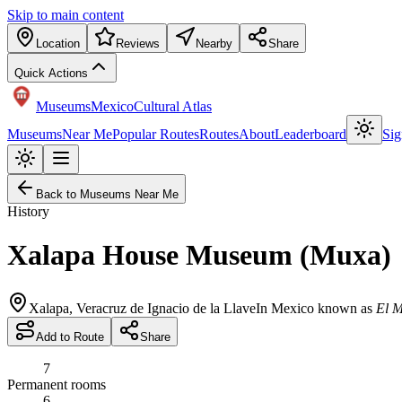
Skip to main content
Location
Reviews
Nearby
Share
Quick Actions
Museums
Mexico
Cultural Atlas
Museums
Near Me
Popular Routes
Routes
About
Leaderboard
Sig
Back to Museums Near Me
History
Xalapa House Museum (Muxa)
Xalapa
,
Veracruz de Ignacio de la Llave
In Mexico known as
El M
Add to Route
Share
7
Permanent rooms
6