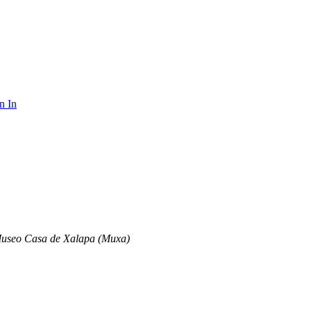
n In
useo Casa de Xalapa (Muxa)