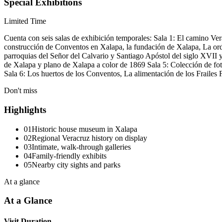
Special Exhibitions
Limited Time
Cuenta con seis salas de exhibición temporales: Sala 1: El camino Ve
construcción de Conventos en Xalapa, la fundación de Xalapa, La or
parroquias del Señor del Calvario y Santiago Apóstol del siglo XVII y
de Xalapa y plano de Xalapa a color de 1869 Sala 5: Colección de fo
Sala 6: Los huertos de los Conventos, La alimentación de los Frailes
Don't miss
Highlights
01
Historic house museum in Xalapa
02
Regional Veracruz history on display
03
Intimate, walk-through galleries
04
Family-friendly exhibits
05
Nearby city sights and parks
At a glance
At a Glance
Visit Duration