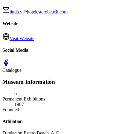
linda.v@hotelesterobeach.com
Website
Visit Website
Social Media
Catalogue
Museum Information
6
Permanent Exhibitions
1987
Founded
Affiliation
Fundación Estero Beach, A.C.