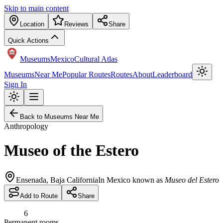
Skip to main content
Location
Reviews
Share
Quick Actions
Museums
Mexico
Cultural Atlas
Museums
Near Me
Popular Routes
Routes
About
Leaderboard
Sign In
Back to Museums Near Me
Anthropology
Museo of the Estero
Ensenada
,
Baja California
In Mexico known as
Museo del Estero
Add to Route
Share
6
Permanent rooms