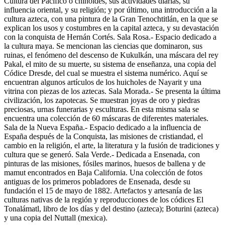
Cultura del Pacífico o chinoides, sus actividades diarias, su
influencia oriental, y su religión; y por último, una introducción a la
cultura azteca, con una pintura de la Gran Tenochtitlán, en la que se
explican los usos y costumbres en la capital azteca, y su devastación
con la conquista de Hernán Cortés. Sala Rosa.- Espacio dedicado a
la cultura maya. Se mencionan las ciencias que dominaron, sus
ruinas, el fenómeno del descenso de Kukulkán, una máscara del rey
Pakal, el mito de su muerte, su sistema de enseñanza, una copia del
Códice Dresde, del cual se muestra el sistema numérico. Aquí se
encuentran algunos artículos de los huicholes de Nayarit y una
vitrina con piezas de los aztecas. Sala Morada.- Se presenta la última
civilización, los zapotecas. Se muestran joyas de oro y piedras
preciosas, urnas funerarias y esculturas. En esta misma sala se
encuentra una colección de 60 máscaras de diferentes materiales.
Sala de la Nueva España.- Espacio dedicado a la influencia de
España después de la Conquista, las misiones de cristiandad, el
cambio en la religión, el arte, la literatura y la fusión de tradiciones y
cultura que se generó. Sala Verde.- Dedicada a Ensenada, con
pinturas de las misiones, fósiles marinos, huesos de ballena y de
mamut encontrados en Baja California. Una colección de fotos
antiguas de los primeros pobladores de Ensenada, desde su
fundación el 15 de mayo de 1882. Artefactos y artesanía de las
culturas nativas de la región y reproducciones de los códices El
Tonalámatl, libro de los días y del destino (azteca); Boturini (azteca)
y una copia del Nuttall (mexica).