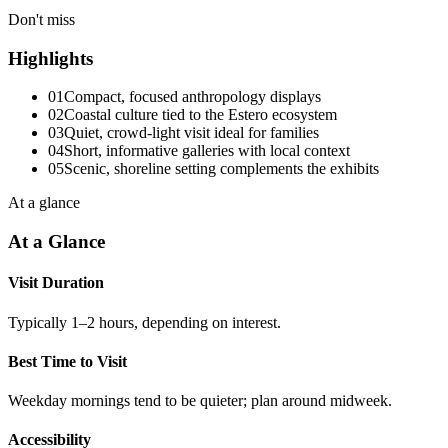
Don't miss
Highlights
01
Compact, focused anthropology displays
02
Coastal culture tied to the Estero ecosystem
03
Quiet, crowd-light visit ideal for families
04
Short, informative galleries with local context
05
Scenic, shoreline setting complements the exhibits
At a glance
At a Glance
Visit Duration
Typically 1–2 hours, depending on interest.
Best Time to Visit
Weekday mornings tend to be quieter; plan around midweek.
Accessibility