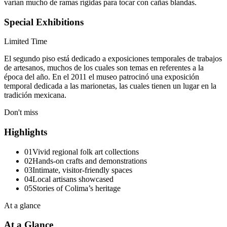
varían mucho de ramas rígidas para tocar con cañas blandas.
Special Exhibitions
Limited Time
El segundo piso está dedicado a exposiciones temporales de trabajos
de artesanos, muchos de los cuales son temas en referentes a la
época del año. En el 2011 el museo patrocinó una exposición
temporal dedicada a las marionetas, las cuales tienen un lugar en la
tradición mexicana.
Don't miss
Highlights
01
Vivid regional folk art collections
02
Hands-on crafts and demonstrations
03
Intimate, visitor-friendly spaces
04
Local artisans showcased
05
Stories of Colima’s heritage
At a glance
At a Glance