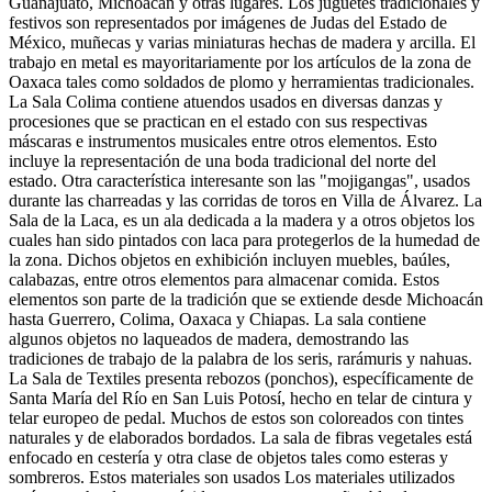
Guanajuato, Michoacán y otras lugares. Los juguetes tradicionales y
festivos son representados por imágenes de Judas del Estado de
México, muñecas y varias miniaturas hechas de madera y arcilla. El
trabajo en metal es mayoritariamente por los artículos de la zona de
Oaxaca tales como soldados de plomo y herramientas tradicionales.
La Sala Colima contiene atuendos usados en diversas danzas y
procesiones que se practican en el estado con sus respectivas
máscaras e instrumentos musicales entre otros elementos. Esto
incluye la representación de una boda tradicional del norte del
estado. Otra característica interesante son las "mojigangas", usados
durante las charreadas y las corridas de toros en Villa de Álvarez. La
Sala de la Laca, es un ala dedicada a la madera y a otros objetos los
cuales han sido pintados con laca para protegerlos de la humedad de
la zona. Dichos objetos en exhibición incluyen muebles, baúles,
calabazas, entre otros elementos para almacenar comida. Estos
elementos son parte de la tradición que se extiende desde Michoacán
hasta Guerrero, Colima, Oaxaca y Chiapas. La sala contiene
algunos objetos no laqueados de madera, demostrando las
tradiciones de trabajo de la palabra de los seris, rarámuris y nahuas.
La Sala de Textiles presenta rebozos (ponchos), específicamente de
Santa María del Río en San Luis Potosí, hecho en telar de cintura y
telar europeo de pedal. Muchos de estos son coloreados con tintes
naturales y de elaborados bordados. La sala de fibras vegetales está
enfocado en cestería y otra clase de objetos tales como esteras y
sombreros. Estos materiales son usados Los materiales utilizados