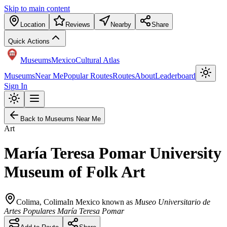
Skip to main content
Location
Reviews
Nearby
Share
Quick Actions
Museums
Mexico
Cultural Atlas
Museums
Near Me
Popular Routes
Routes
About
Leaderboard
Sign In
Back to Museums Near Me
Art
María Teresa Pomar University
Museum of Folk Art
Colima
,
Colima
In Mexico known as
Museo Universitario de
Artes Populares María Teresa Pomar