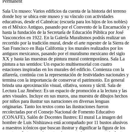
Permanent
Sala Un museo: Varios edificios da cuenta de la historia del terreno
donde hoy se ubica este museo y su vínculo con actividades
educativas, desde el Calmécac (escuela para los hijos de los nobles)
en el México Antiguo, pasando por el Convento de la Encarnación y
hasta la fundación de la Secretaría de Educación Pública por José
Vasconcelos en 1922. En la Galería Muralismos podrás realizar un
recorrido por la tradición mural, desde el arte rupestre de la Sierra de
San Francisco en Baja California y los murales realizados por los
antiguos mexicanos, pasando por el muralismo mexicano del siglo
XX y hasta las muestras de pintura mural contemporánea. Sala La
pintura a tus sentidos: Un espacio multisensorial con cuatro
estaciones inspiradas en los murales del edificio. Comienza con la
alfarería, continúa con la representación de festividades nacionales y
termina con la importancia de conservar el patrimonio. En general
brinda una aproximación visual, olfativa, sonora y táctil. Sala de
Lectura Luz Jiménez: Es un espacio de promoción a la lectura y las
artes visuales. Incluye en sus muros, una muestra de dibujos hechos
por niños para ilustrar sus narraciones en diversas lenguas
originarias. Tanto los textos como las ilustraciones fueron
recolectadas por el Consejo Nacional de Fomento Educativo
(CONAFE). Salón de Docentes Ilustres: El mural La imagen del
hombre de Luis Nishizawa está acompañado por 11 bustos alusivos
a maestros icónicos que buscan ilustrar y dignificar la figura de los