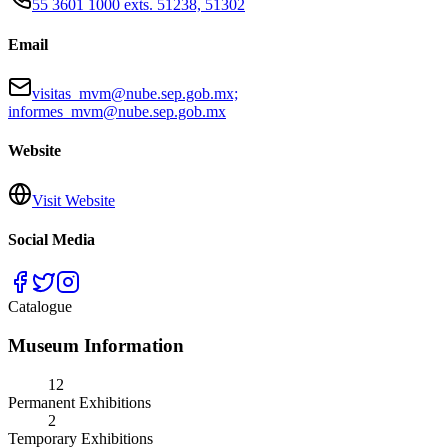
55 3601 1000 exts. 51238, 51302
Email
visitas_mvm@nube.sep.gob.mx;
informes_mvm@nube.sep.gob.mx
Website
Visit Website
Social Media
Catalogue
Museum Information
12
Permanent Exhibitions
2
Temporary Exhibitions